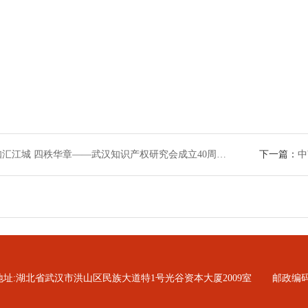
知汇江城 四秩华章——武汉知识产权研究会成立40周…
下一篇：
中
地址:湖北省武汉市洪山区民族大道特1号光谷资本大厦2009室
邮政编码：